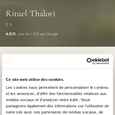
RITUELS
Rituel Thalori
2 h
4,9/5
· plus de 1 222 avis Google
Accueil
/
Rituels
/
Rituel Thalori
En grec, la mer (thalassa) et la montagne (ori) réunies —
Ce site web utilise des cookies.
l'équilibre, né des reliefs de Crète.
Les cookies nous permettent de personnaliser le contenu
Le Rituel Thalori est une invitation à prendre soin de soi
et les annonces, d'offrir des fonctionnalités relatives aux
sur deux heures pleines, où la détente du corps
médias sociaux et d'analyser notre trafic. Nous
partageons également des informations sur l'utilisation de
précède la lumière retrouvée du teint. Aux Bains
notre site avec nos partenaires de médias sociaux, de