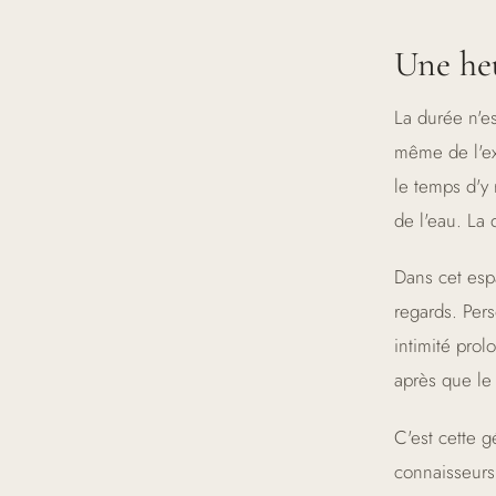
Une he
La durée n'es
même de l'ex
le temps d'y 
de l'eau. La 
Dans cet esp
regards. Per
intimité prol
après que le 
C'est cette g
connaisseurs