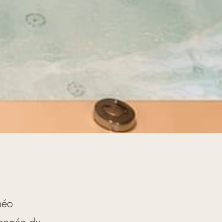
néo
llongée du