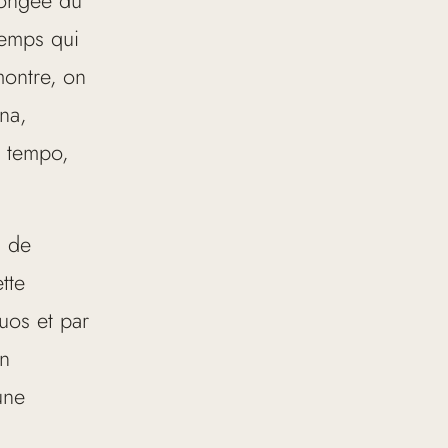
temps qui
montre, on
na,
e tempo,
s de
tte
duos et par
un
une