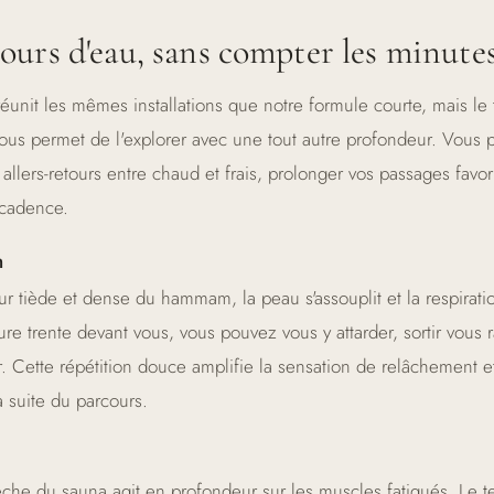
ours d'eau, sans compter les minute
réunit les mêmes installations que notre formule courte, mais le
vous permet de l'explorer avec une tout autre profondeur. Vous
s allers-retours entre chaud et frais, prolonger vos passages favor
 cadence.
m
r tiède et dense du hammam, la peau s'assouplit et la respiratio
e trente devant vous, vous pouvez vous y attarder, sortir vous ra
r. Cette répétition douce amplifie la sensation de relâchement e
 suite du parcours.
èche du sauna agit en profondeur sur les muscles fatigués. Le 