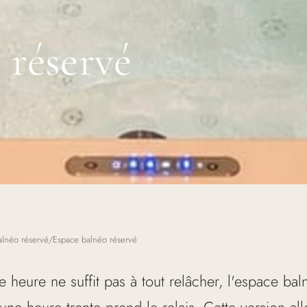
 réservé
alnéo réservé
/
Espace balnéo réservé
heure ne suffit pas à tout relâcher, l'espace bal
une heure trente prend le relais. Cette version a