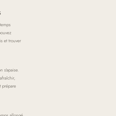
s
 temps
 pouvez
is et trouver
n s'apaise.
fraîchir,
t prépare
temps allongé