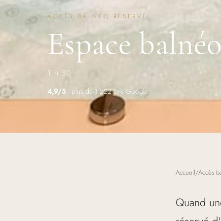
ACCÈS BALNÉO RÉSERVÉ
Espace balnéo
1 h 30
4,9/5
· plus de 1 222 avis Google
Accueil
/
Accès b
Quand une 
réservé d'