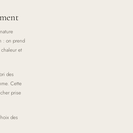
ement
 nature
n : on prend
 chaleur et
bri des
thme. Cette
âcher prise
choix des