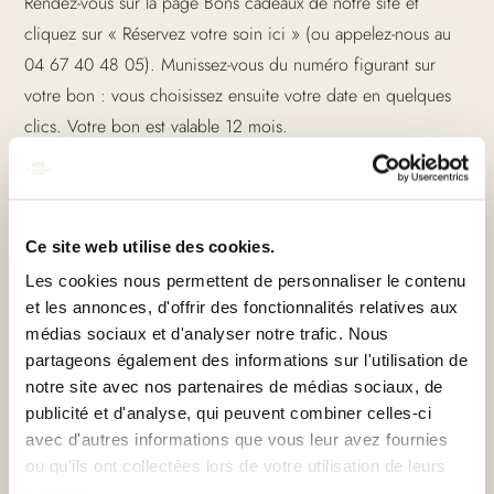
Rendez-vous sur la page Bons cadeaux de notre site et
cliquez sur « Réservez votre soin ici » (ou appelez-nous au
04 67 40 48 05). Munissez-vous du numéro figurant sur
votre bon : vous choisissez ensuite votre date en quelques
clics. Votre bon est valable 12 mois.
Quand les bons cadeaux sont-ils utilisables ?
Les bons cadeaux s'utilisent du mardi au jeudi toute la
journée, le vendredi jusqu'à 17 h, et le samedi et le
Ce site web utilise des cookies.
dimanche jusqu'à 13 h. Il suffit de réserver le créneau de
Les cookies nous permettent de personnaliser le contenu
votre choix en ligne ou par téléphone.
et les annonces, d'offrir des fonctionnalités relatives aux
médias sociaux et d'analyser notre trafic. Nous
Y a-t-il des contre-indications ?
partageons également des informations sur l'utilisation de
L'espace balnéo (hammam, sauna, baignoire balnéo) est
notre site avec nos partenaires de médias sociaux, de
déconseillé en cas de grossesse, d'hypertension ou de
publicité et d'analyse, qui peuvent combiner celles-ci
certaines pathologies. En cas de doute, demandez conseil à
avec d'autres informations que vous leur avez fournies
ou qu'ils ont collectées lors de votre utilisation de leurs
votre médecin et signalez-le-nous à votre arrivée : nous
services.