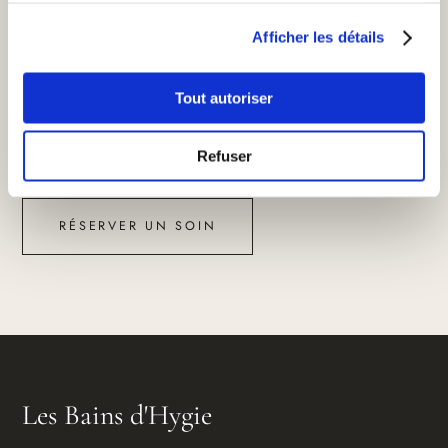
adapterons votre soin.
Afficher les détails
Quels moyens de paiement acceptez-vous ?
En ligne, le paiement par carte bancaire se fait de façon
Tout autoriser
sécurisée sur notre plateforme partenaire Ideosens. Sur
place, nous acceptons la carte bancaire, les espèces et les
Refuser
bons cadeaux Les Bains d'Hygie.
RÉSERVER UN SOIN
Les Bains d'Hygie