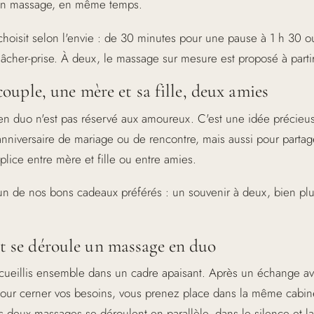
n massage, en même temps.
choisit selon l'envie : de 30 minutes pour une pause à 1 h 30 o
lâcher-prise. À deux, le massage sur mesure est proposé à parti
ouple, une mère et sa fille, deux amies
n duo n'est pas réservé aux amoureux. C'est une idée précieu
anniversaire de mariage ou de rencontre, mais aussi pour partag
ice entre mère et fille ou entre amies.
l'un de nos bons cadeaux préférés : un souvenir à deux, bien pl
se déroule un massage en duo
cueillis ensemble dans un cadre apaisant. Après un échange a
pour cerner vos besoins, vous prenez place dans la même cabine
es deux massages se déroulent en parallèle, dans le silence et l