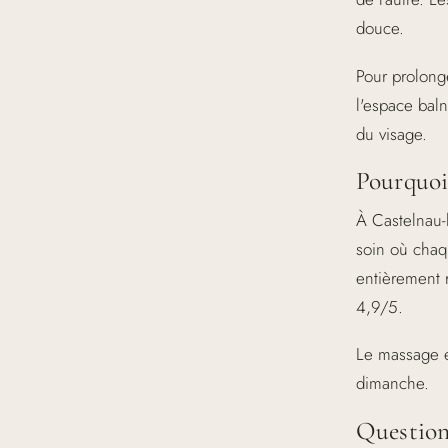
douce.
Pour prolong
l'espace baln
du visage.
Pourquoi 
À Castelnau-
soin où chaq
entièrement 
4,9/5.
Le massage e
dimanche.
Question