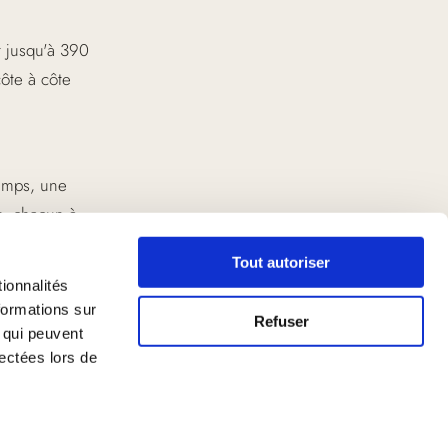
t jusqu'à 390
ôte à côte
emps, une
e, chacun à
Tout autoriser
ionnalités
formations sur
e occasion à
Refuser
, qui peuvent
lectées lors de
m, sauna,