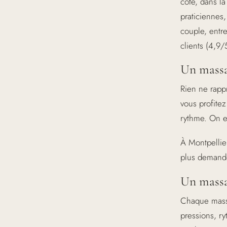
côte, dans l
praticiennes,
couple, entr
clients (4,9/
Un massa
Rien ne rapp
vous profite
rythme. On e
À Montpellie
plus demandé
Un massa
Chaque massa
pressions, ry