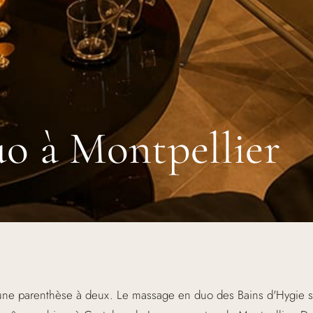
o à Montpellier
une parenthèse à deux. Le massage en duo des Bains d'Hygie se