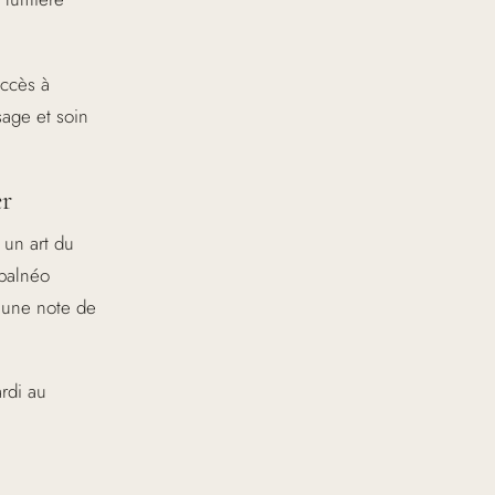
accès à
sage et soin
er
 un art du
 balnéo
 une note de
rdi au