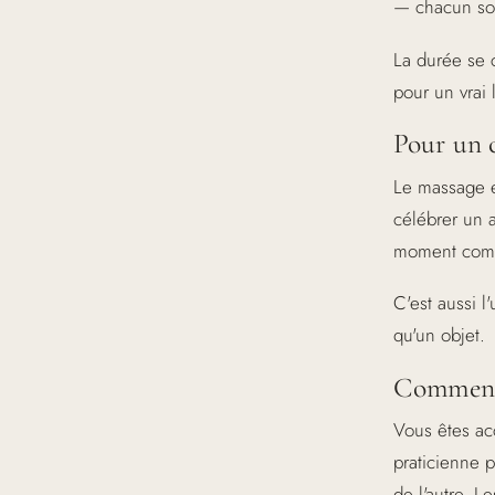
— chacun so
La durée se 
pour un vrai 
Pour un c
Le massage e
célébrer un 
moment compl
C'est aussi 
qu'un objet.
Comment 
Vous êtes ac
praticienne 
de l'autre. L