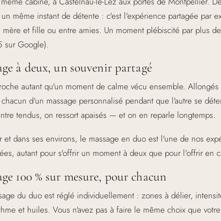
a même cabine, à Castelnau-le-Lez aux portes de Montpellier. D
 un même instant de détente : c'est l'expérience partagée par e
e mère et fille ou entre amies. Un moment plébiscité par plus d
5 sur Google).
ge à deux, un souvenir partagé
roche autant qu'un moment de calme vécu ensemble. Allongés c
z chacun d'un massage personnalisé pendant que l'autre se dé
ntre tendus, on ressort apaisés — et on en reparle longtemps.
r et dans ses environs, le massage en duo est l'une de nos exp
es, autant pour s'offrir un moment à deux que pour l'offrir en 
ge 100 % sur mesure, pour chacun
ge du duo est réglé individuellement : zones à délier, intensi
thme et huiles. Vous n'avez pas à faire le même choix que votre