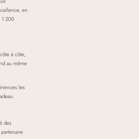
eux
xcellence, en
e 1 200
ôte à côte,
tend au même
ériences les
cadeau.
té des
 partenaire