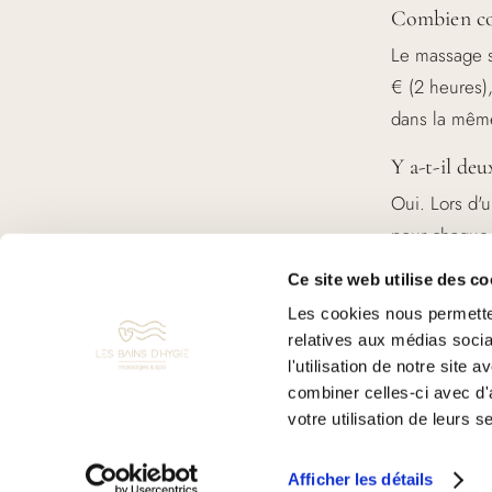
Combien co
Le massage s
€ (2 heures)
dans la mêm
Y a-t-il deu
Oui. Lors d'
pour chaque 
son rythme.
Ce site web utilise des co
Le massage 
Les cookies nous permetten
relatives aux médias socia
Pas du tout. 
l'utilisation de notre site
deux. C'est 
combiner celles-ci avec d'
votre utilisation de leurs s
Peut-on com
Oui, c'est m
Afficher les détails