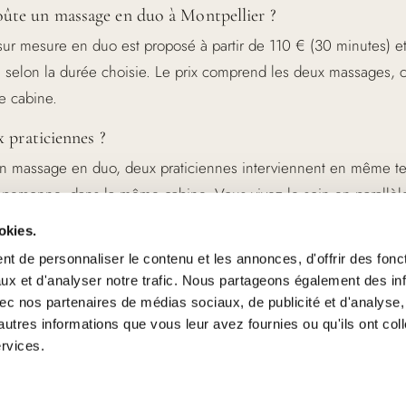
ûte un massage en duo à Montpellier ?
ur mesure en duo est proposé à partir de 110 € (30 minutes) e
, selon la durée choisie. Le prix comprend les deux massages, c
e cabine.
x praticiennes ?
un massage en duo, deux praticiennes interviennent en même t
personne, dans la même cabine. Vous vivez le soin en parallèl
okies.
en duo est-il réservé aux couples ?
t de personnaliser le contenu et les annonces, d'offrir des fonct
ux et d'analyser notre trafic. Nous partageons également des in
Il se partage aussi entre mère et fille, entre amies, ou pour tout
 avec nos partenaires de médias sociaux, de publicité et d'analyse
également une très belle idée de cadeau.
autres informations que vous leur avez fournies ou qu'ils ont col
ervices.
biner avec l'espace balnéo ?
ême recommandé : un accès à l'espace balnéo réservé (hamma