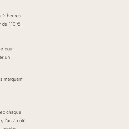
u 2 heures
r de 110 €.
se pour
er un
us marquant
vec chaque
, l'un à côté
a lumière